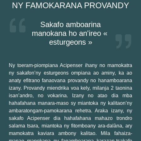
NY FAMOKARANA PROVANDY
Sakafo amboarina
manokana ho an'ireo «
esturgeons »
Ny toeram-piompiana Acipenser ihany no mamokatra
ny sakafon’ny esturgeons ompiana ao aminy, ka ao
anaty efitrano fanaovana provandy no hanamboarana
izany. Provandy miendrika voa kely, milanja 2 taonina
isan’andro, no vokarina. Izany no atao dia mba
hahafahana manara-maso sy miantoka ny kalitaon’ny
ambaratongam-pamokarana rehetra. Araka izany, ny
sakafo Acipenser dia hahafahana mahazo trondro
salama tsara, miantoka ny fitomboany ara-dalàna, ary
mamokatra kaviara ambony kalitao. Mila fahaiza-
manao manokana ny fanamboarana karazan-tsakafo