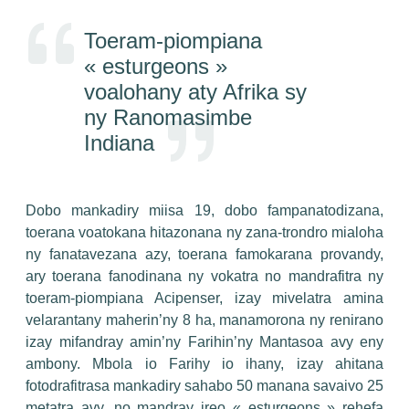
Toeram-piompiana
« esturgeons »
voalohany aty Afrika sy
ny Ranomasimbe
Indiana
Dobo mankadiry miisa 19, dobo fampanatodizana,
toerana voatokana hitazonana ny zana-trondro mialoha
ny fanatavezana azy, toerana famokarana provandy,
ary toerana fanodinana ny vokatra no mandrafitra ny
toeram-piompiana Acipenser, izay mivelatra amina
velarantany maherin’ny 8 ha, manamorona ny renirano
izay mifandray amin’ny Farihin’ny Mantasoa avy eny
ambony. Mbola io Farihy io ihany, izay ahitana
fotodrafitrasa mankadiry sahabo 50 manana savaivo 25
metatra avy, no mandray ireo « esturgeons » rehefa