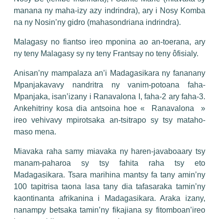
manana ny maha-izy azy indrindra), ary i Nosy Komba
na ny Nosin’ny gidro (mahasondriana indrindra).
Malagasy no fiantso ireo mponina ao an-toerana, ary
ny teny Malagasy sy ny teny Frantsay no teny ôfisialy.
Anisan’ny mampalaza an’i Madagasikara ny fananany
Mpanjakavavy nandritra ny vanim-potoana faha-
Mpanjaka, isan’izany i Ranavalona I, faha-2 ary faha-3.
Ankehitriny kosa dia antsoina hoe « Ranavalona »
ireo vehivavy mpirotsaka an-tsitrapo sy tsy mataho-
maso mena.
Miavaka raha samy miavaka ny haren-javaboaary tsy
manam-paharoa sy tsy fahita raha tsy eto
Madagasikara. Tsara marihina mantsy fa tany amin’ny
100 tapitrisa taona lasa tany dia tafasaraka tamin’ny
kaontinanta afrikanina i Madagasikara. Araka izany,
nanampy betsaka tamin’ny fikajiana sy fitomboan’ireo