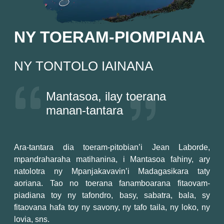
NY TOERAM-PIOMPIANA
NY TONTOLO IAINANA
Mantasoa, ilay toerana
manan-tantara
Ara-tantara dia toeram-pitobian’i Jean Laborde,
mpandraharaha matihanina, i Mantasoa fahiny, ary
natolotra ny Mpanjakavavin’i Madagasikara taty
aoriana. Tao no toerana fanamboarana fitaovam-
piadiana toy ny tafondro, basy, sabatra, bala, sy
fitaovana hafa toy ny savony, ny tafo taila, ny loko, ny
lovia, sns.