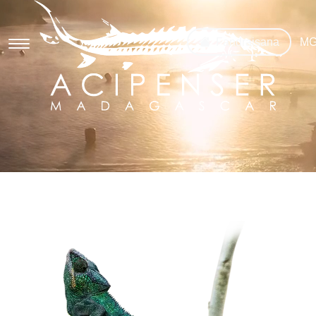
Fandraisana
M
F
E
Nosy tsy manam-paharoa
Lapan'ny zava-boaary
Ny tontolo iainana
Ny fiompiana
Ireo karazan-trondro ompiana
Ny famokarana provandy