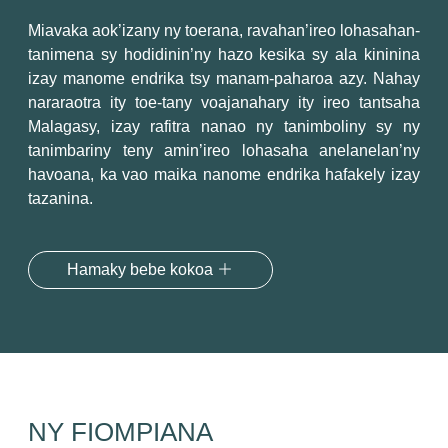
Miavaka aok’izany ny toerana, ravahan’ireo lohasahan-
tanimena sy hodidinin’ny hazo kesika sy ala kininina
izay manome endrika tsy manam-paharoa azy. Nahay
nararaotra ity toe-tany voajanahary ity ireo tantsaha
Malagasy, izay rafitra nanao ny tanimboliny sy ny
tanimbariny teny amin’ireo lohasaha anelanelan’ny
havoana, ka vao maika nanome endrika hafakely izay
tazanina.
Hamaky bebe kokoa
NY FIOMPIANA