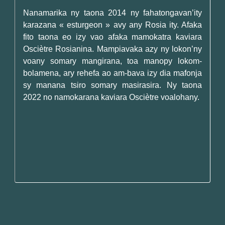
Nanamarika ny taona 2014 ny fahatongavan’ity
karazana « esturgeon » avy any Rosia ity. Afaka
fito taona eo izy vao afaka mamokatra kaviara
Osciètre Rosianina. Mampiavaka azy ny lokon’ny
voany somary mangirana, toa manopy lokom-
bolamena, ary rehefa ao am-bava izy dia mafonja
sy manana tsiro somary masirasira. Ny taona
2022 no namokarana kaviara Osciètre voalohany.