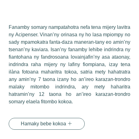
Fanamby somary nampatahotra nefa tena mijery lavitra
ny Acipenser. Vinan’ny orinasa ny ho lasa mpiompy no
sady mpamokatra fanta-daza maneran-tany eo amin’ny
tsenan’ny kaviara. Isan’ny fanamby lehibe indrindra ny
fiantohana ny fandrosoana lovainjafin’ny asa ataonay,
indrindra raha mijery ny lafiny fiompiana, izay tena
ilàna fotoana maharitra tokoa, satria mety hahatratra
any amin’ny 7 taona izany ho an’ireo karazan-trondro
malaky mitombo indrindra, ary mety haharitra
hatramin’ny 12 taona ho an’ireo karazan-trondro
somary elaela fitombo kokoa.
Hamaky bebe kokoa