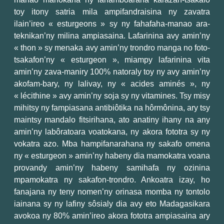
toy itony satria mila ampifandraisina ny zavatra
ilain’ireo « esturgeons » sy ny fahafaha-manao ara-
teknikan’ny milina ampiasaina. Lafarinina avy amin’ny
« thon » sy menaka avy amin’ny trondro manga no foto-
tsakafon’ny « esturgeon », miampy lafarinina vita
amin’ny zava-maniry 100% natoraly toy ny avy amin’ny
akofam-bary, ny lalivay, ny « acides aminés », ny
« lécithine » avy amin’ny soja sy ny vitamines. Tsy misy
mihitsy ny fampiasana antibiôtika na hôrmônina, ary tsy
maintsy mandalo fitsirihana, ato anatiny ihany na any
amin’ny labôratoara voatokana, ny akora fototra sy ny
vokatra azo. Mba hampifanarahana ny sakafo omena
ny « esturgeon » amin’ny habeny dia mamokatra voana
provandy amin’ny habeny samihafa ny ozinina
mpamokatra ny sakafon-trondro. Ankoatra izay, ho
fanajana ny teny nomen’ny orinasa momba ny tontolo
iainana sy ny lafiny sôsialy dia avy eto Madagasikara
avokoa ny 80% amin’ireo akora fototra ampiasaina ary