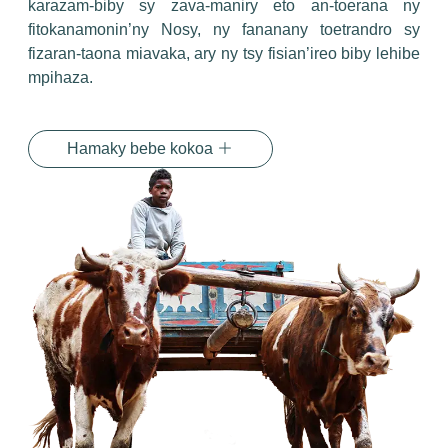
karazam-biby sy zava-maniry eto an-toerana ny
fitokanamonin’ny Nosy, ny fananany toetrandro sy
fizaran-taona miavaka, ary ny tsy fisian’ireo biby lehibe
mpihaza.
Hamaky bebe kokoa