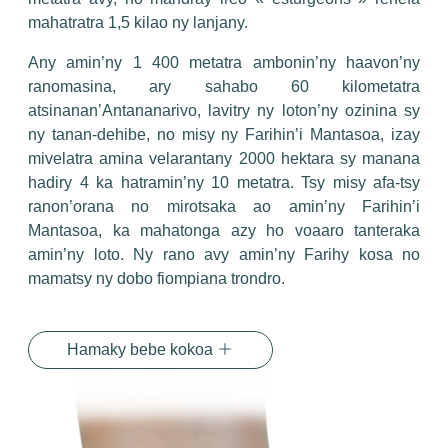
mahatratra 1,5 kilao ny lanjany.
Any amin’ny 1 400 metatra ambonin’ny haavon’ny
ranomasina, ary sahabo 60 kilometatra
atsinanan’Antananarivo, lavitry ny loton’ny ozinina sy
ny tanan-dehibe, no misy ny Farihin’i Mantasoa, izay
mivelatra amina velarantany 2000 hektara sy manana
hadiry 4 ka hatramin’ny 10 metatra. Tsy misy afa-tsy
ranon’orana no mirotsaka ao amin’ny Farihin’i
Mantasoa, ka mahatonga azy ho voaaro tanteraka
amin’ny loto. Ny rano avy amin’ny Farihy kosa no
mamatsy ny dobo fiompiana trondro.
Hamaky bebe kokoa