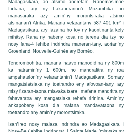
Madagasikara, ao atsimo andrefan’i Ranomasimbe
contact@acipenser.mg
Indiana, ary ny Lakandranon’i Mozambika no
Acipenser Madagascar
manasaraka azy amin’ny morontsiraka atsimo
acipensermadagascar
atsinanan’i Afrika. Manana velarantany 587 401 km² i
Madagasikara, ary lazaina ho toy ny kaontinanta kely
mihitsy. Raha ny habeny kosa no jerena dia izy no
nosy faha-4 lehibe indrindra maneran-tany, aorian’ny
Groenland, Nouvelle-Guinée ary Bornéo.
Tendrombohitra, manana haavo manodidina ny 800m
ka hatramin’ny 1 600m, no mandrafitra ny roa
ampahatelon’ny velarantanin’i Madagasikara. Somary
mangatsiatsiaka ny toetrandro eny afovoan-tany, ary
misy fizaran-taona miavaka tsara : mafana mandritra ny
fahavaratra ary mangatsiaka rehefa ririnina. Amin’ny
ankapobeny kosa dia mafana mandavataona ny
toetrandro any amin’ny morontsiraka.
Isan’ireo nosy malaza indrindra ao Madagasikara i
Nosy-Be (lehibe indrindra), i Sainte Marie (miavaka sy