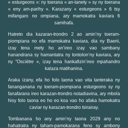
« esturgeons »: ny toerana « an-tanety » sy ny toerana
« eny am-parihy ». Karazany « esturgeons » 6 tsy
mifangaro no ompiana, ary mamokatra kaviara 6
samihafa.
Hatreto dia kazaran-trondro 2 ao amin’ny toeram-
piompiana no efa mamokatra kaviara, dia ny Baerii,
izay tena mety ho an’ireo izay vao sambany
hanandrana sy hamantatra ny tontolon’ny kaviara, ary
ny “Osciètre », izay tena hankafizin’ireo mpahandro
kalaza matihanina.
Araka izany, efa ho folo taona vao vita tanteraka ny
fananganana ny toeram-piompiana esturgeons sy ny
fanafarana ireo karazan-trondro notadiavina, ary mbola
hisy folo taona eo ho eo koa vao ho afaka hamokatra
caviar ny karazan-trondro tsirairay.
Tombanana ho any amin’ny taona 2029 any no
hahatratra ny taham-pamokarana feno sy ambony