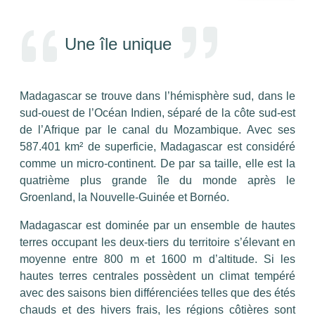
Un pari fou mais visionnaire
Les enjeux et actions mises en place
Une île unique
Un engagement social, durable et responsable
La culture RSE
Madagascar se trouve dans l’hémisphère sud, dans le
sud-ouest de l’Océan Indien, séparé de la côte sud-est
La Maison Rova Caviar
de l’Afrique par le canal du Mozambique. Avec ses
La marque premium Kasnodar Caviar
587.401 km² de superficie, Madagascar est considéré
La marque blanche
comme un micro-continent. De par sa taille, elle est la
quatrième plus grande île du monde après le
Groenland, la Nouvelle-Guinée et Bornéo.
Les associés
Madagascar est dominée par un ensemble de hautes
Les responsables du site
terres occupant les deux-tiers du territoire s’élevant en
moyenne entre 800 m et 1600 m d’altitude. Si les
hautes terres centrales possèdent un climat tempéré
avec des saisons bien différenciées telles que des étés
+261 32 03 359 01
chauds et des hivers frais, les régions côtières sont