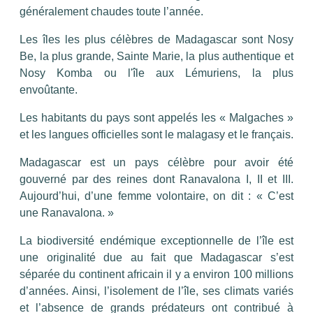
contact@acipenser.mg
généralement chaudes toute l’année.
Acipenser Madagascar
Les îles les plus célèbres de Madagascar sont Nosy
acipensermadagascar
Be, la plus grande, Sainte Marie, la plus authentique et
Nosy Komba ou l'île aux Lémuriens, la plus
envoûtante.
Les habitants du pays sont appelés les « Malgaches »
et les langues officielles sont le malagasy et le français.
Madagascar est un pays célèbre pour avoir été
gouverné par des reines dont Ranavalona I, II et III.
Aujourd’hui, d’une femme volontaire, on dit : « C’est
une Ranavalona. »
La biodiversité endémique exceptionnelle de l’île est
une originalité due au fait que Madagascar s’est
séparée du continent africain il y a environ 100 millions
d’années. Ainsi, l’isolement de l’île, ses climats variés
et l’absence de grands prédateurs ont contribué à