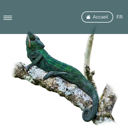
Accueil
FR
EN
MG
Une île unique
Un sanctuaire de la nature
L’environnement
L’élevage
Les espèces élevées
La provenderie